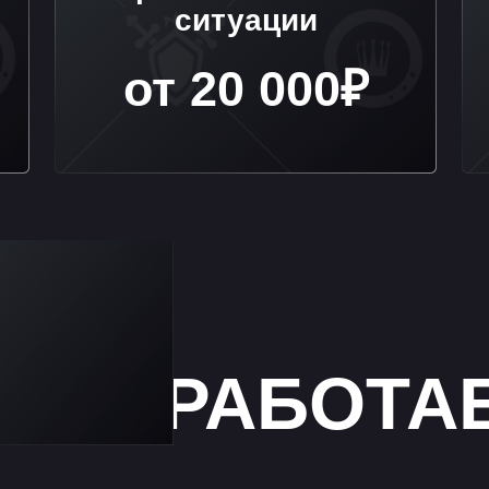
МЫ РАБОТАЕМ
ПРЕДВАРИТЕЛЬНАЯ
КОНСУЛЬТАЦИЯ
Честно оценим перспективы и назовем
предварительную стоимость. Первая встреча
это возможность спокойно обсудить суть спор
задать важные вопросы и понять, что уже ест
на руках,
а что предстоит собрать.
На основе разговора мы оценим перспективы
судебного разбирательства
и рассчитаем предварительную стоимость
сопровождения.