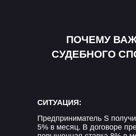
Предприниматель S получил за
5% в месяц. В договоре предус
повышенная ставка 8% в месяц 
0,5% в день. Заем не был возв
подал иск в суд с требованием 
рублей. На первый взгляд, дело
Однако, если заемщик заявит о
или злоупотреблении правом со
ситуация может измениться.
0
ЧТО ДЕЛАТЬ З