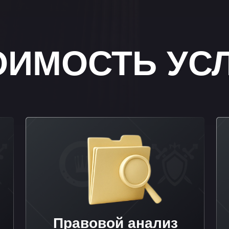
Правовой анализ
Веден
ситуации
от 20 000₽
от 