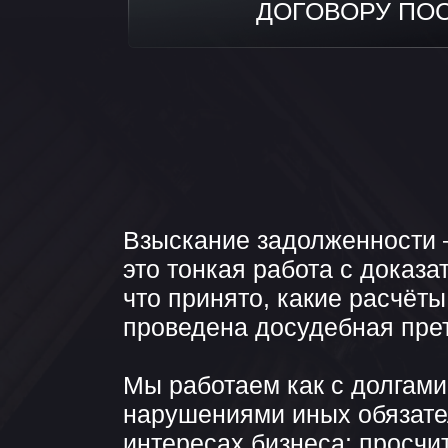
Взыскание задолженности — не 
это тонкая работа с доказатель
что принято, какие расчёты пр
проведена досудебная претензи
Мы работаем как с долгами по д
нарушениями иных обязательств
интересах бизнеса: просчитыва
рассматриваем перспективы взы
исполнительного производства.
Если вам не платят или требую
необоснованно — напишите на