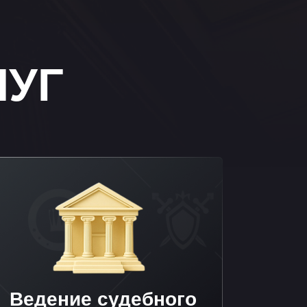
ие судебного
спора
90 000₽