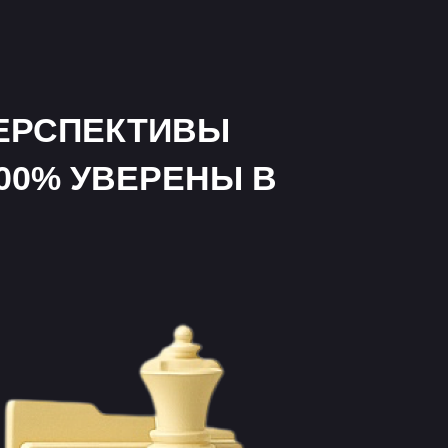
т.
х
РИВЕДЁТ