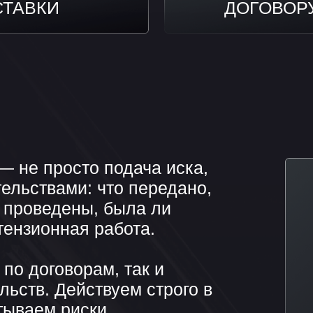
просто подача иска,
ствами: что передано,
оведены, была ли
онная работа.
оговорам, так и
. Действуем строго в
ем риски,
скания, вплоть до
т оплату
м, поможем