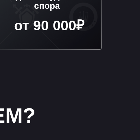
?
 —
а,
ь